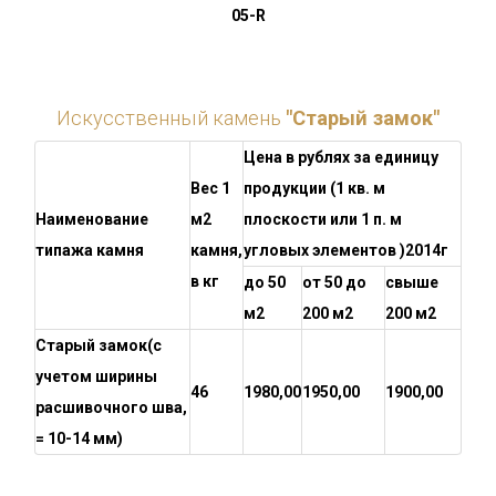
05-R
Искусственный камень
"Старый замок"
Цена в рублях за единицу
Вес 1
продукции (1 кв. м
Наименование
м2
плоскости или 1 п. м
типажа камня
камня,
угловых элементов )2014г
в кг
до 50
от 50 до
свыше
м2
200 м2
200 м2
Старый замок
(с
учетом ширины
46
1980,00
1950,00
1900,00
расшивочного шва,
= 10-14 мм)