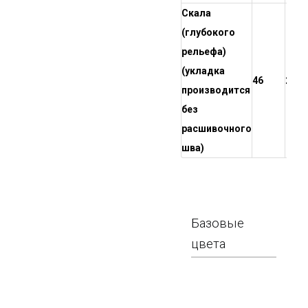
Скала
(глубокого
рельефа)
(укладка
46
2100
производится
без
расшивочного
шва)
Базовые
цвета