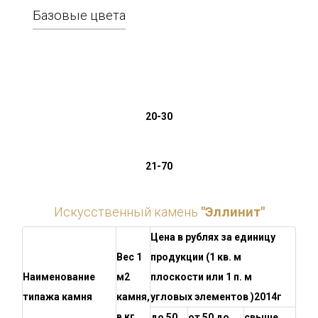
Базовые цвета
20-30
21-70
Искусственный камень
"Эллинит"
Цена в рублях за единицу
Вес 1
продукции (1 кв. м
Наименование
м2
плоскости или 1 п. м
типажа камня
камня,
угловых элементов )2014г
в кг
до 50
от 50 до
свыше