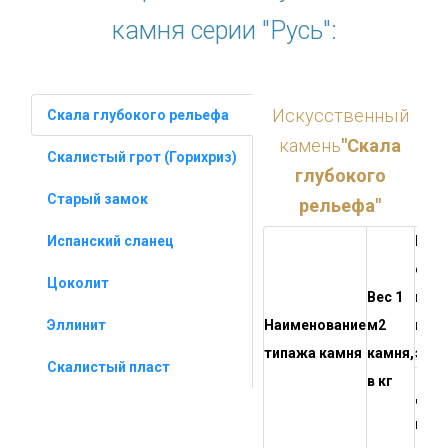
камня серии "Русь":
Искусственный
Скала глубокого рельефа
камень
"Скала
Скалистый грот (Горихриз)
глубокого
Старый замок
рельефа"
Испанский сланец
Цена
един
Цоколит
Вес 1
кв. 
Эллинит
Наименование
м2
п. м
типажа камня
камня,
элем
Скалистый пласт
в кг
до 5
м2