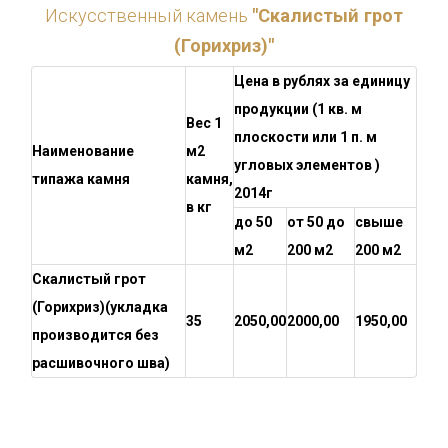
Искусственный камень
"Скалистый грот
(Горихриз)"
Цена в рублях за единицу
продукции (1 кв. м
Вес 1
плоскости или 1 п. м
Наименование
м2
угловых элементов )
типажа камня
камня,
2014г
в кг
до 50
от 50 до
свыше
м2
200 м2
200 м2
Скалистый грот
(Горихриз)
(укладка
35
2050,00
2000,00
1950,00
производится без
расшивочного шва)