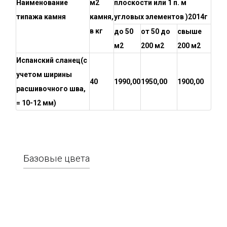
Наименование
м2
плоскости или 1 п. м
типажа камня
камня,
угловых элементов )2014г
в кг
до 50
от 50 до
свыше
м2
200 м2
200 м2
Испанский сланец
(с
учетом ширины
40
1990,00
1950,00
1900,00
расшивочного шва,
= 10-12 мм)
Базовые цвета