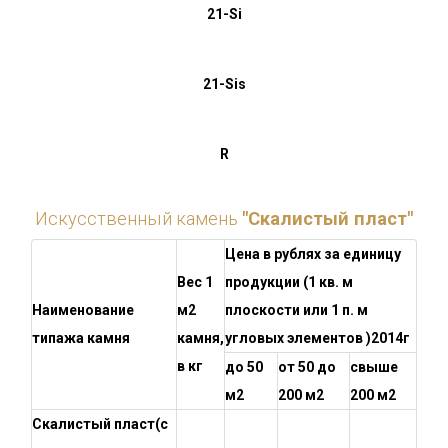
21-Si
21-Sis
R
Искусственный камень
"Скалистый пласт"
Цена в рублях за единицу
Вес 1
продукции (1 кв. м
Наименование
м2
плоскости или 1 п. м
типажа камня
камня,
угловых элементов )2014г
в кг
до 50
от 50 до
свыше
м2
200 м2
200 м2
Скалистый пласт
(с