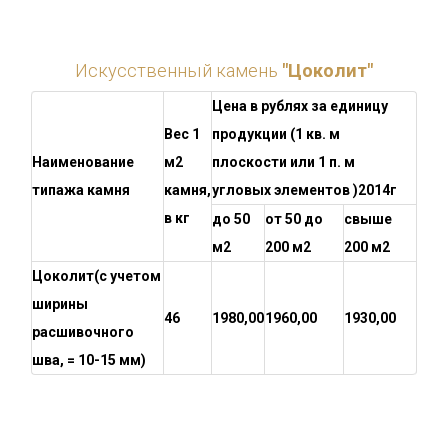
Искусственный камень
"Цоколит"
Цена в рублях за единицу
Вес 1
продукции (1 кв. м
Наименование
м2
плоскости или 1 п. м
типажа камня
камня,
угловых элементов )2014г
в кг
до 50
от 50 до
свыше
м2
200 м2
200 м2
Цоколит
(с учетом
ширины
46
1980,00
1960,00
1930,00
расшивочного
шва, = 10-15 мм)