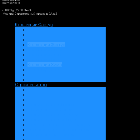
8 (499) 409-48-07
8 (977) 967-28-11
c 10:00 до 22:00; Пн-Вс
Москва, Строительный проезд д. 7А, к.2
Коллекции Фактур
Коллекции Фактур
Коллекция Весна
Коллекция Лето
Коллекция Осень
Коллекция Зима
Фактуры/Цвета
Строительство
Строительство Домов
Облицовочные блоки
Строительство Гаражей
Строительство Заборов
Этапы строительства: Галерея
Готовый проект жилого дома
Облицовочная Плитка