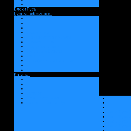
Блоки Русь
РусьБлокКомплект
О компании
Производство и услуги
Преимущества
Продукция и цены
Вопросы и Ответы
Контакты
Сертификаты и Лицензии
Каталог
Каталог
"Теплая керамика"
Стеновые блоки "Русь"
Блок "Русь1
Блок "Русь2
Блок "Русь3
Блок "Русь4
Блок "Русь6