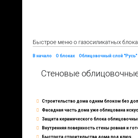
Быстрое меню о газосиликатных блоках 
В начало
О блоках
Облицовочный слой "Русь"
Стеновые облицовочные 
Строительство дома одним блоком без до
Фасадная часть дома уже облицована иску
Защита керамического блока облицовочны
Внутренняя поверхность стены ровная и гот
Быстрота строительства дома под ключ.