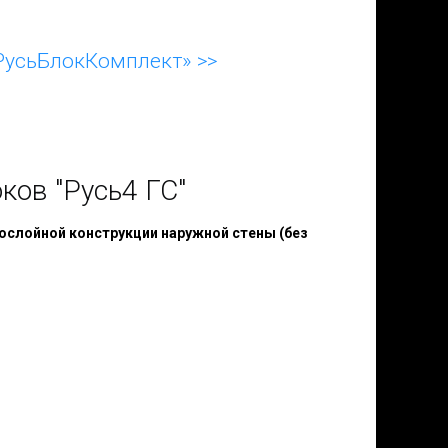
РусьБлокКомплект» >>
ов "Русь4 ГС"
ослойной конструкции наружной стены (без