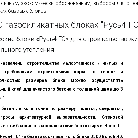
логичным, экономически обоснованным, выбором для стр
ких базовых блоков.
О газосиликатных блоках "Русь4 ГС
кие блоки «Русь4 ГС» для строительства ж
льного утепления.
дназначены строительства малоэтажного и жилых и
х требованиям строительных норм по тепло- и
очностью размеров блока можно осуществлять
ьный клей для ячеистого бетона с толщиной швов до 3
а".
бетон легко и точно по размеру пилится, сверлится,
просы архитектурной выразительности. Стеновой
ачестве базового газосиликатные блоки фирмы Bonolit.
усь4 ГС" на базе газосиликатного блока D500 Bonolit40,