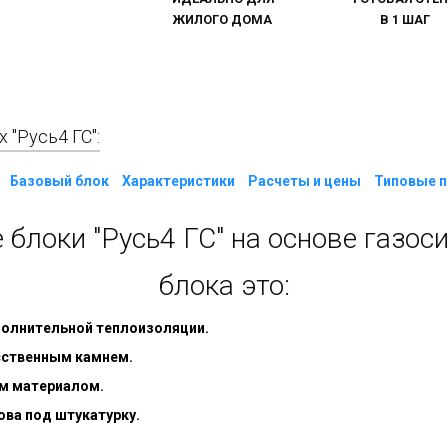
ЖИЛОГО ДОМА
В 1 ШАГ
"Русь4 ГС":
Базовый блок
Характеристики
Расчеты и цены
Типовые 
блоки "Русь4 ГС" на основе газос
блока это:
полнительной теплоизоляции.
сственным камнем.
м материалом.
ова под штукатурку.