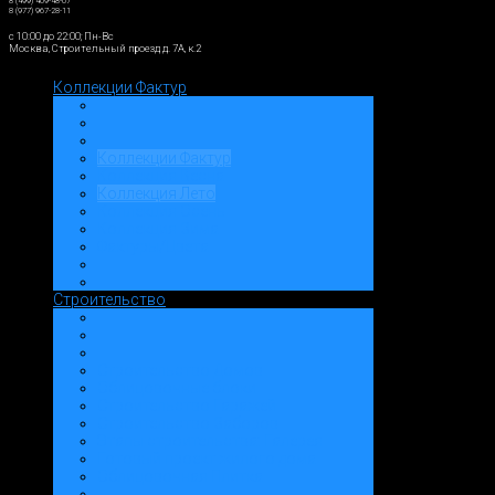
8 (499) 409-48-07
8 (977) 967-28-11
c 10:00 до 22:00; Пн-Вс
Москва, Строительный проезд д. 7А, к.2
Коллекции Фактур
Коллекции Фактур
Коллекция Весна
Коллекция Лето
Коллекция Осень
Коллекция Зима
Фактуры/Цвета
Строительство
Строительство Домов
Облицовочные блоки
Строительство Гаражей
Строительство Заборов
Этапы строительства: Галерея
Готовый проект жилого дома
Облицовочная Плитка