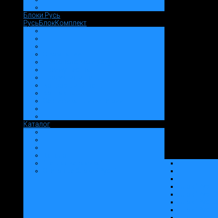
Блоки Русь
РусьБлокКомплект
О компании
Производство и услуги
Преимущества
Продукция и цены
Вопросы и Ответы
Контакты
Сертификаты и Лицензии
Каталог
Каталог
"Теплая керамика"
Стеновые блоки "Русь"
Блок "Русь1
Блок "Русь2
Блок "Русь3
Блок "Русь4
Блок "Русь6