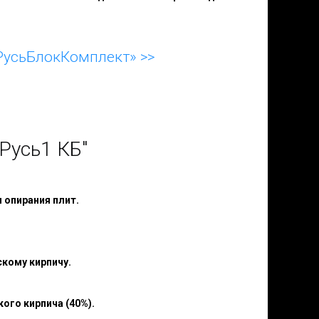
РусьБлокКомплект» >>
Русь1 КБ"
 опирания плит.
скому кирпичу.
ого кирпича (40%).