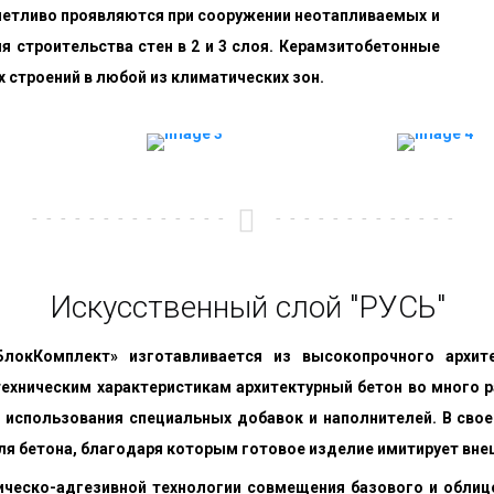
етливо проявляются при сооружении неотапливаемых и
я строительства стен в 2 и 3 слоя. Керамзитобетонные
 строений в любой из климатических зон.
Искусственный слой "РУСЬ"
БлокКомплект» изготавливается из высокопрочного архи
хническим характеристикам архитектурный бетон во много р
, использования специальных добавок и наполнителей. В св
ля бетона, благодаря которым готовое изделие имитирует вне
ническо-адгезивной технологии совмещения базового и обли