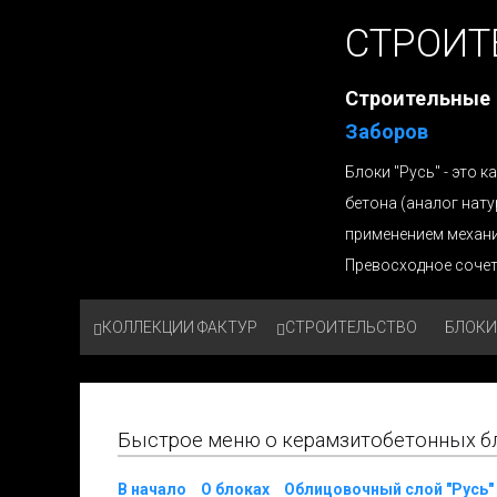
СТРОИТ
Строительные
Заборов
Блоки "Русь" - это
бетона (аналог нат
применением механ
Превосходное сочет
КОЛЛЕКЦИИ ФАКТУР
СТРОИТЕЛЬСТВО
БЛОКИ
Быстрое меню о керамзитобетонных бло
В начало
О блоках
Облицовочный слой "Русь"