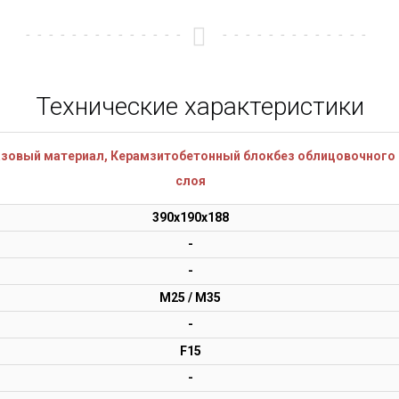
Технические характеристики
зовый материал, Керамзитобетонный блокбез облицовочного
слоя
390х190х188
-
-
М25 / М35
-
F15
-