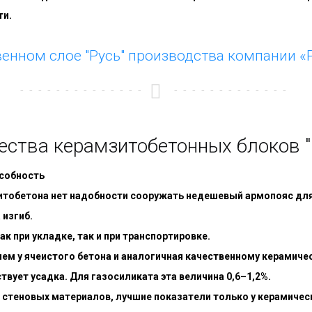
ти.
венном слое "Русь" производства компании «
ства керамзитобетонных блоков "
собность
итобетона нет надобности сооружать недешевый армопояс для
 изгиб.
ак при укладке, так и при транспортировке.
чем у ячеистого бетона и аналогичная качественному керамиче
вует усадка. Для газосиликата эта величина 0,6–1,2%.
 стеновых материалов, лучшие показатели только у керамическ