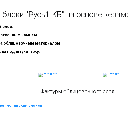
блоки "Русь1 КБ" на основе керамз
3 слоя.
сственным камнем.
ка облицовочным материалом.
ова под штукатурку.
Фактуры облицовочного слоя