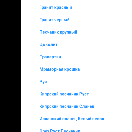
Гранит красный
Гранит черный
Песчаник крупный
Цоколит
Травертин
Мраморная крошка
Руст
Кипрский песчаник Руст
Кипрский песчаник Сланец
Испанский сланец Белый песок
Орех Руст Песчаник