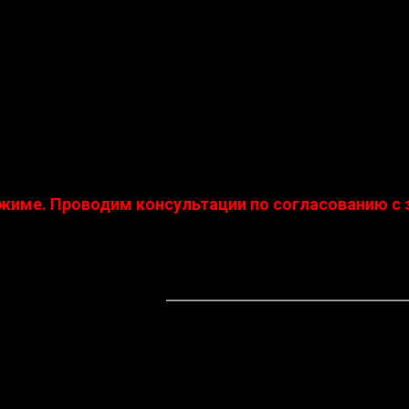
"Забор" построенные из блоков "Русь" можно на 
жиме. Проводим консультации по согласованию с 
являются обязательными.