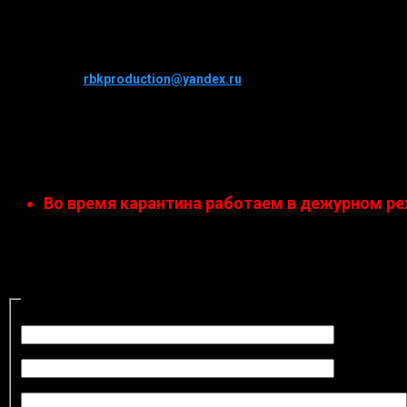
9.00-21.00, без выходных
Электронная почта
Email:
rbkproduction@yandex.ru
Посмотреть объекты "Двухэтажный гараж" и 
поселок "Дальние Вешки"
Во время карантина работаем в дежурном ре
Контакт
Форма обратной связи
Отправить сообщение. Все поля, отмеченные звёздочкой, 
Имя
*
E-mail
*
Тема
*