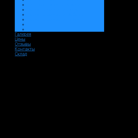
Типовые проекты: Гаражи
Расчет стоимости: Дома
Расчет стоимости: Заборы
Расчет стоимости: Гараж
Галерея
Цены
Отзывы
Контакты
Склад
Основной офис, шоу-рум!
Адреса офисов
Офис:
г. Москва, Строительный проезд, д. 7А корп. 2 офи
Производство:
Московская область, г. Ногинск, ул. Инду
Проезд общественным транспортом до офиса от м. Сходненск
Телефоны
Телефон: 8 499 409-48-07; 8 (977) 967-28-11