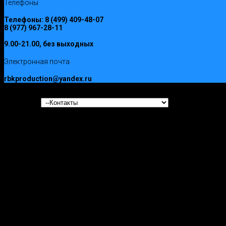
Телефоны
Телефоны:
8 (499) 409-48-07
8 (977) 967-28-11
9.00-21.00, без выходных
Электронная почта
rbkproduction@yandex.ru
ООО РусьБлокКомплект © 2017
Контакты
<!-- Yandex.Metrika informer -->
<a href="https://metrika.yandex.ru/stat/?id=30479822&amp;from=infor
target="_blank" rel="nofollow"><img src="//bs.yandex.ru/informer
style="width:88px; height:31px; border:0;" alt="
Яндекс
.
Метрика
" title=
onclick="try{Ya.Metrika.informer({i:this,id:30479822,lang:'ru'});return fa
<!-- /Yandex.Metrika informer -->
<!-- Yandex.Metrika counter -->