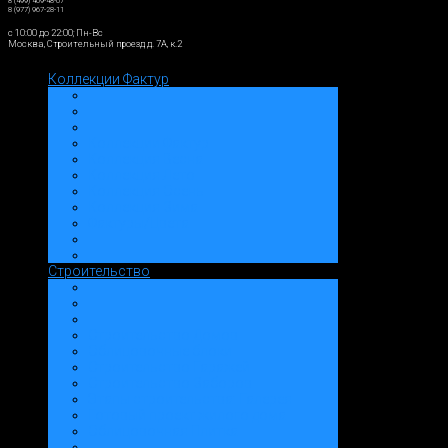
8 (499) 409-48-07
8 (977) 967-28-11
c 10:00 до 22:00; Пн-Вс
Москва, Строительный проезд д. 7А, к.2
Коллекции Фактур
Коллекции Фактур
Коллекция Весна
Коллекция Лето
Коллекция Осень
Коллекция Зима
Фактуры/Цвета
Строительство
Строительство Домов
Облицовочные блоки
Строительство Гаражей
Строительство Заборов
Этапы строительства: Галерея
Готовый проект жилого дома
Облицовочная Плитка