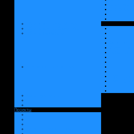
Блок "Русь5
Спецблоки 
Облицовочный слой "Русь"
Облицовочные блоки "Русь"
Облицовка Фасадов
Фасадная пл
Искусственн
Фасадные д
Клинкерная плитка "Русь"
"Русь - Клав
"Русь - Ста
Конструкции стен
Проекты
Типовые проекты: Дома
Типовые проекты: Заборы