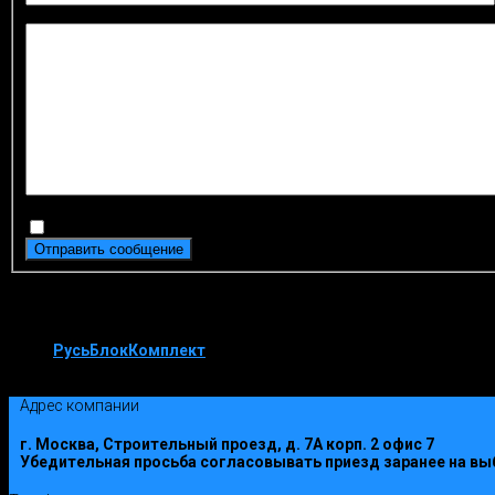
Сообщение
*
Отправить копию этого сообщения на ваш адрес
Отправить сообщение
РусьБлокКомплект
Контакты
Адрес компании
г. Москва, Строительный проезд, д. 7А корп. 2 офис 7
Убедительная просьба согласовывать приезд заранее на вы