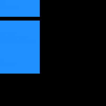
-ПБ"
для заборов
ита "Русь"
ый камень "Русь"
екоративные элементы
ит"
рый кирпич"