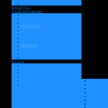
Блоки Русь
РусьБлокКомплект
О компании
Производство и услуги
Преимущества
Продукция и цены
Вопросы и Ответы
Контакты
Сертификаты и Лицензии
Каталог
Каталог
"Теплая керамика"
Стеновые блоки "Русь"
Блок "Русь1
Блок "Русь2
Блок "Русь3
Блок "Русь4
Блок "Русь6