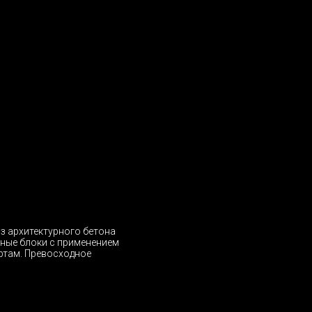
из архитектурного бетона
ьные блоки с применением
ртам. Превосходное